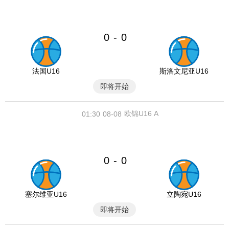
0
0
-
法国U16
斯洛文尼亚U16
即将开始
欧锦U16 A
01:30
08-08
0
0
-
塞尔维亚U16
立陶宛U16
即将开始