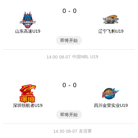
0
0
-
山东高速U19
辽宁飞豹U19
即将开始
中国NBL U19
14:00
08-07
0
0
-
深圳領航者U19
四川金荣实业U19
即将开始
友谊赛
14:30
08-07