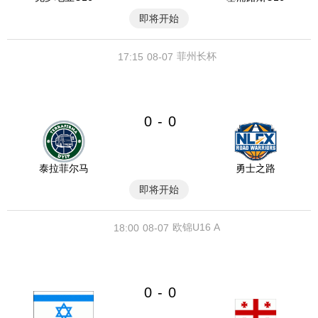
即将开始
菲州长杯
17:15
08-07
0
0
-
泰拉菲尔马
勇士之路
即将开始
欧锦U16 A
18:00
08-07
0
0
-