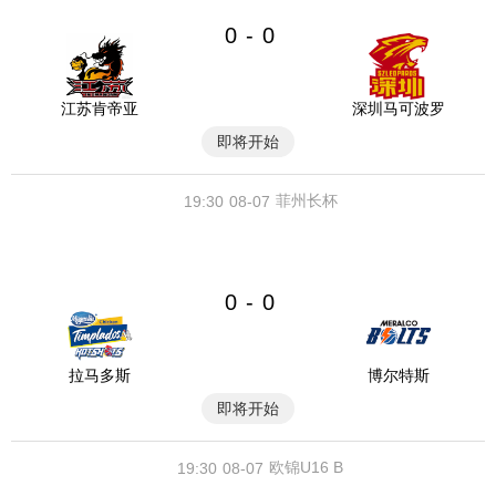
0
0
-
江苏肯帝亚
深圳马可波罗
即将开始
菲州长杯
19:30
08-07
0
0
-
拉马多斯
博尔特斯
即将开始
欧锦U16 B
19:30
08-07