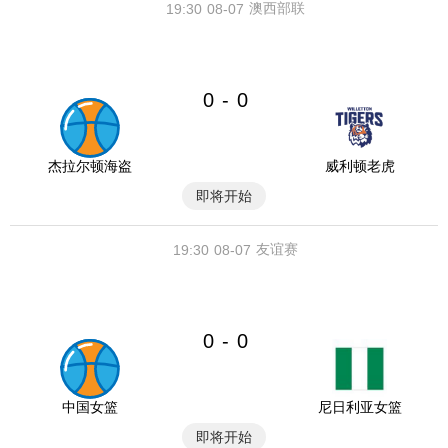
澳西部联
19:30
08-07
0
0
-
杰拉尔顿海盗
威利顿老虎
即将开始
友谊赛
19:30
08-07
0
0
-
中国女篮
尼日利亚女篮
即将开始