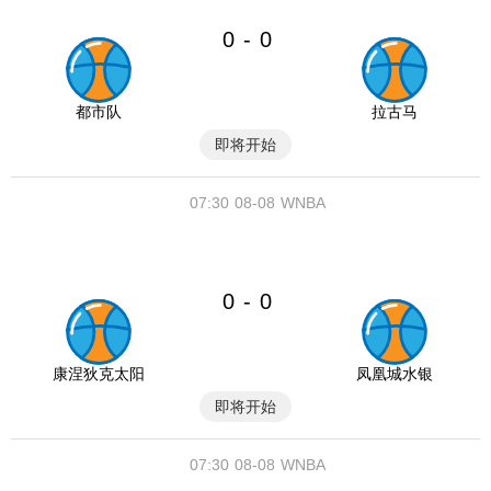
0
0
-
都市队
拉古马
即将开始
07:30
08-08
WNBA
0
0
-
康涅狄克太阳
凤凰城水银
即将开始
07:30
08-08
WNBA