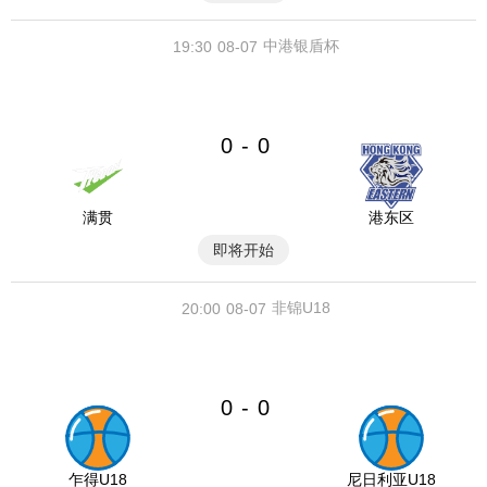
中港银盾杯
19:30
08-07
0
0
-
满贯
港东区
即将开始
非锦U18
20:00
08-07
0
0
-
乍得U18
尼日利亚U18