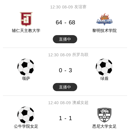
友谊赛
12:30
08-09
64
68
-
辅仁天主教大学
黎明技术学院
直播中
所罗岛联
12:30
08-09
0
3
-
颂萨
绿盾
直播中
澳威女超
12:40
08-09
1
1
-
公牛学院女足
悉尼大学女足