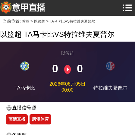
当前位置:
>
>
首页
以篮超
TA马卡比VS特拉维夫夏普尔
以篮超 TA马卡比VS特拉维夫夏普尔
以篮超
0
0
2026年06月05日
TA马卡比
特拉维夫夏普尔
00:00
直播信号源
高清直播
腾讯体育