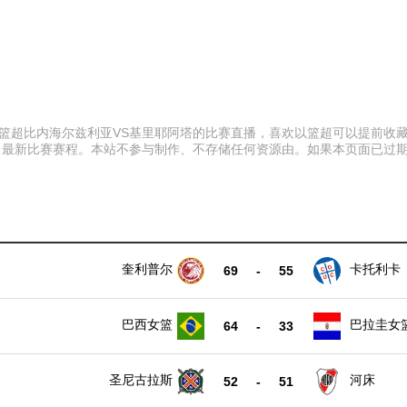
:00 以篮超比内海尔兹利亚VS基里耶阿塔的比赛直播，喜欢以篮超可以提
、最新比赛赛程。本站不参与制作、不存储任何资源由。如果本页面已过
奎利普尔
卡托利卡
69
-
55
巴西女篮
巴拉圭女
64
-
33
圣尼古拉斯
河床
52
-
51