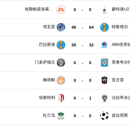
埃斯帕诺洛索诺
蒙特港U2
0
-
0
U21
塔瓦雷
特鲁维尔
48
-
64
巴拉斯港
ABA安库
39
-
32
门多萨独立
里奥夸尔
0
-
0
队
梅塔帕
亚古雷
0
-
0
埃斯特利
法拉帝水
0
-
1
杜兰戈
皮拉塔斯
0
-
0