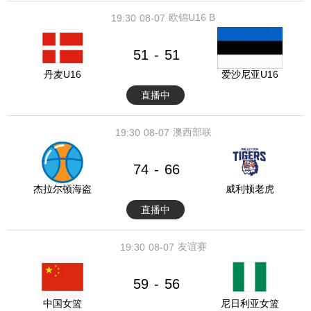
欧锦U16 B
19:30
08-07
51
51
-
丹麦U16
爱沙尼亚U16
直播中
澳西部联
19:30
08-07
74
66
-
杰拉尔顿海盗
威利顿老虎
直播中
友谊赛
19:30
08-07
59
56
-
中国女篮
尼日利亚女篮