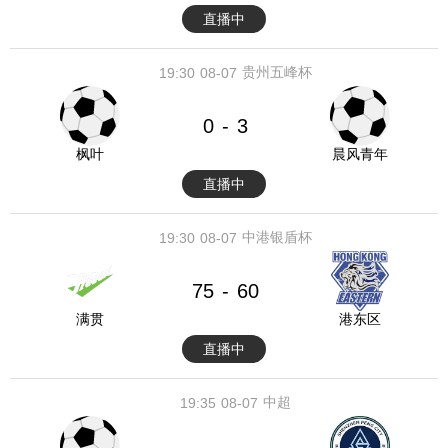
直播中
贵州五峰杯
19:30
08-07
0
3
-
枫叶
晨风青年
直播中
中港银盾杯
19:30
08-07
75
60
-
满贯
港东区
直播中
中超
19:35
08-07