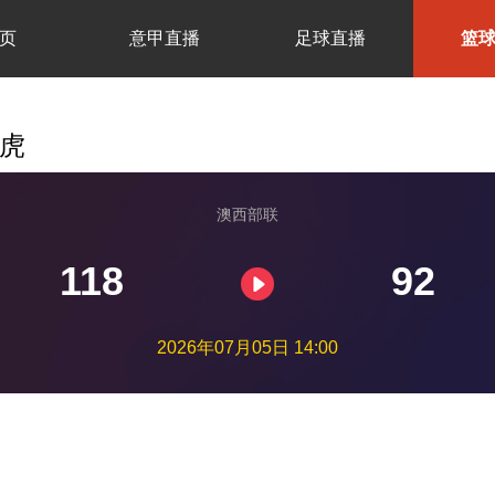
页
意甲直播
足球直播
篮
老虎
澳西部联
118
92
2026年07月05日 14:00