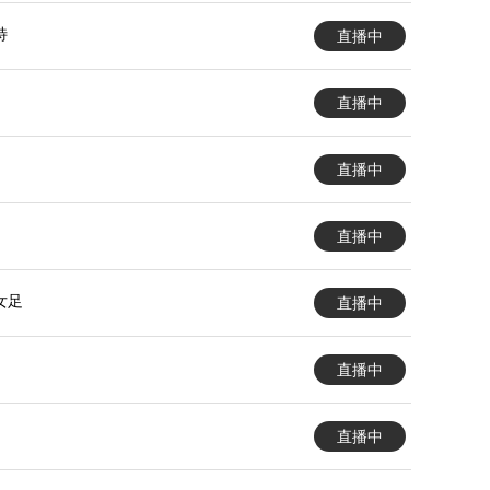
特
直播中
直播中
直播中
直播中
女足
直播中
直播中
直播中