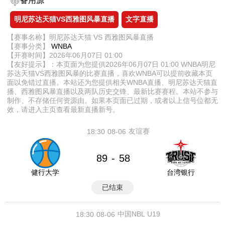
备用源
明尼苏达天猫VS西雅图风暴直播
文字直播
【赛事名称】明尼苏达天猫 VS 西雅图风暴直播
【赛事分类】
WNBA
【开赛时间】2026年06月07日 01:00
【友好提示】：本页面为您提供2026年06月07日 01:00 WNBA明尼
苏达天猫VS西雅图风暴的比赛直播，喜欢WNBA可以提前收藏本页
面以免错过直播。本站还为您提供相关WNBA直播、明尼苏达天猫直
播、西雅图风暴直播以及两队历史交锋、最新比赛赛程。本站不参与
制作、不存储任何资源由。如果本页面已过期，或者以上信号位都无
效，请进入主页查看最新直播新号。
友谊赛
18:30
08-06
89
58
-
健行大学
台湾银行
已结束
中国NBL U19
18:30
08-06