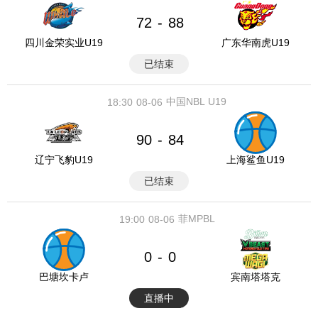
72
88
-
四川金荣实业U19
广东华南虎U19
已结束
中国NBL U19
18:30
08-06
90
84
-
辽宁飞豹U19
上海鲨鱼U19
已结束
菲MPBL
19:00
08-06
0
0
-
巴塘坎卡卢
宾南塔塔克
直播中