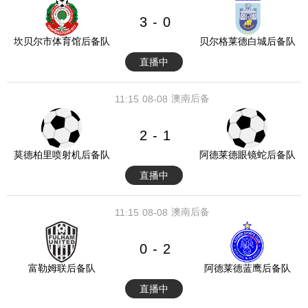
3
0
-
坎贝尔市体育馆后备队
贝尔格莱德白城后备队
直播中
澳南后备
11:15
08-08
2
1
-
莫德柏里喷射机后备队
阿德莱德眼镜蛇后备队
直播中
澳南后备
11:15
08-08
0
2
-
富勒姆联后备队
阿德莱德蓝鹰后备队
直播中