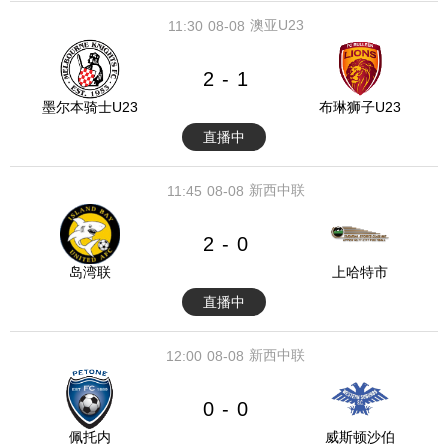
澳亚U23
11:30
08-08
2
1
-
墨尔本骑士U23
布琳狮子U23
直播中
新西中联
11:45
08-08
2
0
-
岛湾联
上哈特市
直播中
新西中联
12:00
08-08
0
0
-
佩托内
威斯顿沙伯