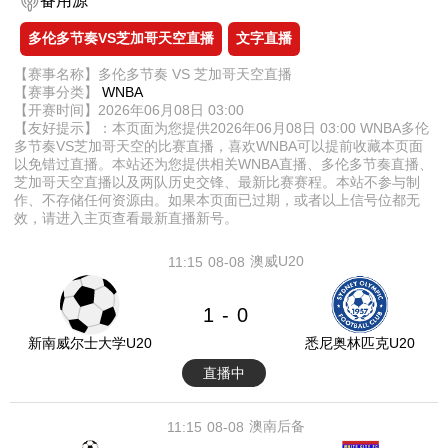
备用源
多伦多节奏VS芝加哥天空直播
文字直播
【赛事名称】多伦多节奏 VS 芝加哥天空直播
【赛事分类】
WNBA
【开赛时间】2026年06月08日 03:00
【友好提示】：本页面为您提供2026年06月08日 03:00 WNBA多伦
多节奏VS芝加哥天空的比赛直播，喜欢WNBA可以提前收藏本页面
以免错过直播。本站还为您提供相关WNBA直播、多伦多节奏直播、
芝加哥天空直播以及两队历史交锋、最新比赛赛程。本站不参与制
作、不存储任何资源由。如果本页面已过期，或者以上信号位都无
效，请进入主页查看最新直播新号。
澳威U20
11:15
08-08
1
0
-
新南威尔士大学U20
悉尼奥林匹克U20
直播中
澳南后备
11:15
08-08