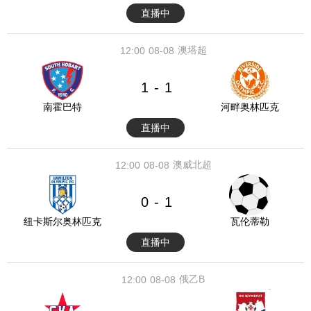
直播中
澳塔超
12:00
08-08
1
1
-
南霍巴特
河畔奥林匹克
直播中
澳威北超
12:00
08-08
0
1
-
纽卡斯尔奥林匹克
瓦伦蒂勒
直播中
俄乙B
12:00
08-08