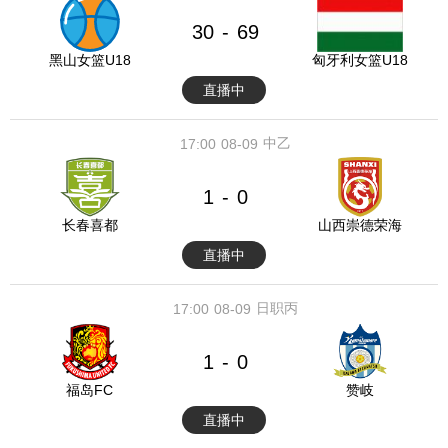
30
69
-
黑山女篮U18
匈牙利女篮U18
直播中
中乙
17:00
08-09
1
0
-
长春喜都
山西崇德荣海
直播中
日职丙
17:00
08-09
1
0
-
福岛FC
赞岐
直播中