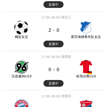
直播中
德女乙
17:00
08-09
2
0
-
梅彭女足
霍芬海姆青年队女足
直播中
德青联
17:00
08-09
0
0
-
汉诺威96U19
哈韦尔斯U19
直播中
德青联
17:00
08-09