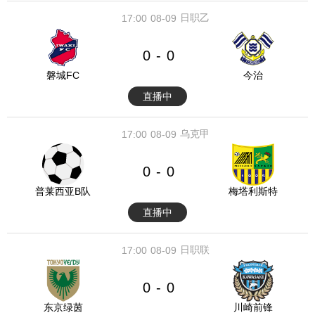
日职乙
17:00
08-09
0
0
-
磐城FC
今治
直播中
乌克甲
17:00
08-09
0
0
-
普莱西亚B队
梅塔利斯特
直播中
日职联
17:00
08-09
0
0
-
东京绿茵
川崎前锋