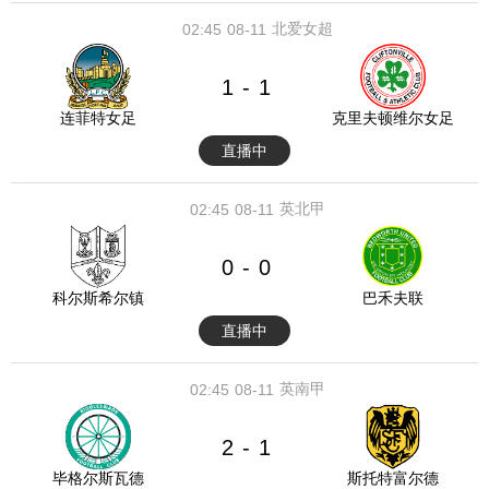
北爱女超
02:45
08-11
1
1
-
连菲特女足
克里夫顿维尔女足
直播中
英北甲
02:45
08-11
0
0
-
科尔斯希尔镇
巴禾夫联
直播中
英南甲
02:45
08-11
2
1
-
毕格尔斯瓦德
斯托特富尔德