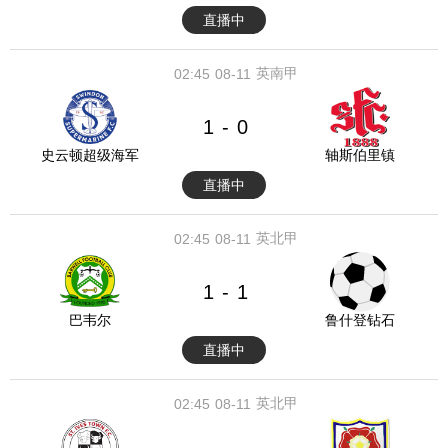
直播中
英南甲
02:45
08-11
1
0
-
史云顿超级海军
轴斯伯里镇
直播中
英北甲
02:45
08-11
1
1
-
巴韦尔
鲁什登钻石
直播中
英北甲
02:45
08-11