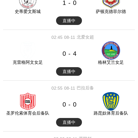
1
0
-
史蒂爱文斯城
萨顿克德菲尔德
直播中
北爱女超
02:45
08-11
0
4
-
克雷格阿文女足
格林艾兰女足
直播中
巴拉后备
02:55
08-11
0
0
-
圣罗伦索体育会后备队
路昆奴体育后备队
直播中