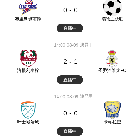
0
0
-
布里斯班前锋
瑞德兰茨联
直播中
澳昆甲
14:00
08-09
2
1
-
洛根利泰柠
圣乔治维莱FC
直播中
澳昆甲
14:00
08-09
0
0
-
叶士域治城
卡帕拉巴
直播中