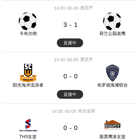
澳昆甲
14:00
08-09
3
1
-
卡布尔彻
荷兰公园老鹰
直播中
澳昆甲
14:00
08-09
0
0
-
阳光海岸流浪者
布罗德海滩联合
直播中
肯女篮联
14:00
08-09
0
0
-
TH3女篮
股票鹰派女篮