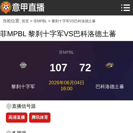
当前位置:
>
>
首页
菲MPBL
黎刹十字军VS巴科洛德土蕃
菲MPBL 黎刹十字军VS巴科洛德土蕃
菲MPBL
107
72
2026年06月04日
黎刹十字军
巴科洛德土蕃
16:00
直播信号源
高清直播
腾讯体育