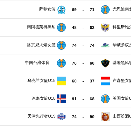
萨菲女篮
尤恩迪南
69
-
71
南阿德莱得黑豹
科里斯维
48
-
62
洛京咸火焰女篮
华威参议
74
-
74
中国台湾体育大
基隆黑风
70
-
60
学
乌克兰女篮U18
卢森堡女篮
60
-
37
冰岛女篮U18
英国女篮U
91
-
68
天津先行者U19
山西汾酒U
74
-
90