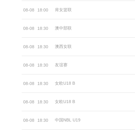
肯女篮联
08-08
18:00
澳中部联
08-08
18:30
澳西女联
08-08
18:30
友谊赛
08-08
18:30
女欧U18 B
08-08
18:30
女欧U18 B
08-08
18:30
中国NBL U19
08-08
18:30