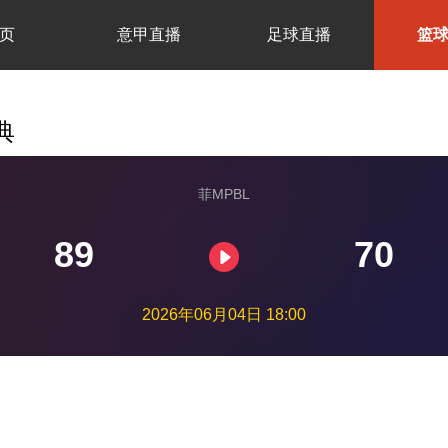
页
意甲直播
足球直播
篮
典
菲MPBL
89
70
2026年06月04日 18:00