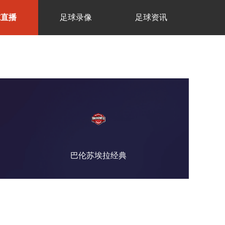
球直播
足球录像
足球资讯
巴伦苏埃拉经典