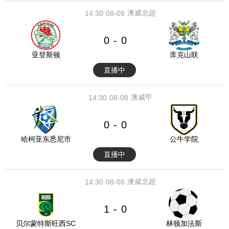
澳威北超
14:30
08-08
0
0
-
亚登斯顿
库克山联
直播中
澳威甲
14:30
08-08
0
0
-
哈柯亚东悉尼市
公牛学院
直播中
澳威北超
14:30
08-08
1
0
-
贝尔蒙特斯旺西SC
林顿加法斯