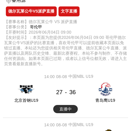
备用源
德尔瓦莱公牛VS派萨直播
文字直播
【赛事名称】德尔瓦莱公牛 VS 派萨直播
【赛事分类】
哥伦甲
【开赛时间】2026年06月04日 09:00
【友好提示】：本页面为您提供2026年06月04日 09:00 哥伦甲德尔
瓦莱公牛VS派萨的比赛直播，喜欢哥伦甲可以提前收藏本页面以免
错过直播。本站还为您提供相关哥伦甲直播、德尔瓦莱公牛直播、派
萨直播以及两队历史交锋、最新比赛赛程。本站不参与制作、不存储
任何资源由。如果本页面已过期，或者以上信号位都无效，请进入主
页查看最新直播新号。
中国NBL U19
14:00
08-08
27
36
-
北京首钢U19
青岛鹰U19
直播中
中国NBL U19
14:00
08-08