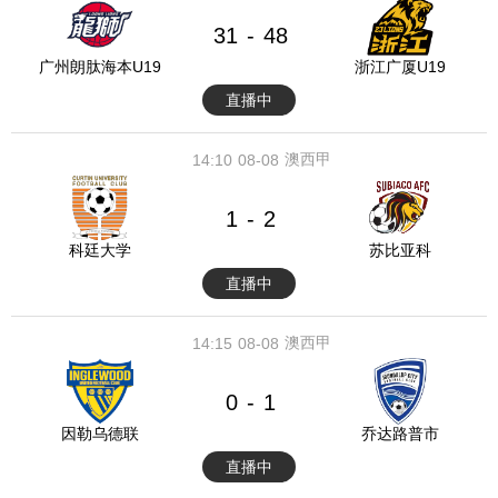
31
48
-
广州朗肽海本U19
浙江广厦U19
直播中
澳西甲
14:10
08-08
1
2
-
科廷大学
苏比亚科
直播中
澳西甲
14:15
08-08
0
1
-
因勒乌德联
乔达路普市
直播中