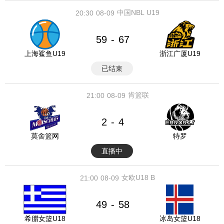
中国NBL U19
20:30
08-09
59
67
-
上海鲨鱼U19
浙江广厦U19
已结束
肯篮联
21:00
08-09
2
4
-
莫舍篮网
特罗
直播中
女欧U18 B
21:00
08-09
49
58
-
希腊女篮U18
冰岛女篮U18