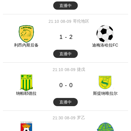
直播中
哥伦地区
21:10
08-09
1
2
-
利昂内斯后备
迪梅洛哈拉FC
直播中
捷戊
21:10
08-09
0
0
-
纳帕耶德拉
斯提纳唯拉尔
直播中
罗乙
21:30
08-09