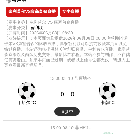
备用源
奎利普尔VS康塞普森直播
文字直播
【赛事名称】奎利普尔 VS 康塞普森直播
【赛事分类】
智利联
【开赛时间】2026年06月08日 08:30
【友好提示】：本页面为您提供2026年06月08日 08:30 智利联奎利
普尔VS康塞普森的比赛直播，喜欢智利联可以提前收藏本页面以免
错过直播。本站还为您提供相关智利联直播、奎利普尔直播、康塞普
森直播以及两队历史交锋、最新比赛赛程。本站不参与制作、不存储
任何资源由。如果本页面已过期，或者以上信号位都无效，请进入主
页查看最新直播新号。
印度地杯
13:30
08-10
0
0
-
丁塔尔FC
卡南FC
直播中
菲MPBL
15:00
08-10