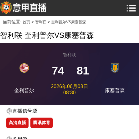
当前位置:
>
>
首页
智利联
奎利普尔VS康塞普森
智利联 奎利普尔VS康塞普森
智利联
74
81
2026年06月08日
奎利普尔
康塞普森
08:30
直播信号源
高清直播
腾讯体育