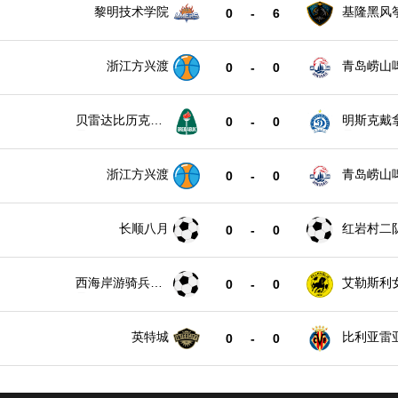
黎明技术学院
基隆黑风
0
-
6
浙江方兴渡
青岛崂山
0
-
0
贝雷达比历克女
明斯克戴
0
-
0
足
足
浙江方兴渡
青岛崂山
0
-
0
长顺八月
红岩村二
0
-
0
西海岸游骑兵女
艾勒斯利
0
-
0
足
英特城
比利亚雷
0
-
0