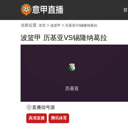
首
当前位置:
>
>
首页
波篮甲
历基亚VS锡隆纳葛拉
波篮甲 历基亚VS锡隆纳葛拉
历基亚
直播信号源
高清直播
腾讯体育