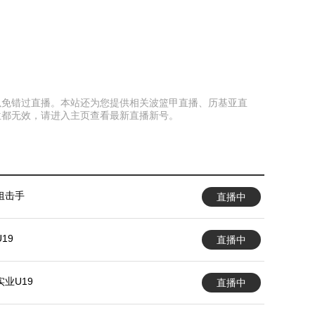
页面以免错过直播。本站还为您提供相关波篮甲直播、历基亚直
位都无效，请进入主页查看最新直播新号。
狙击手
直播中
19
直播中
业U19
直播中