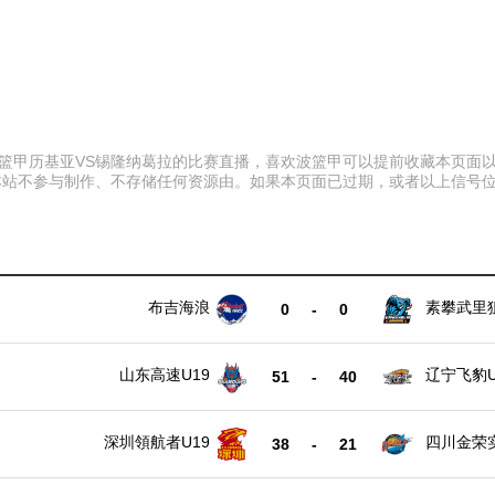
:15 波篮甲历基亚VS锡隆纳葛拉的比赛直播，喜欢波篮甲可以提前收藏本
本站不参与制作、不存储任何资源由。如果本页面已过期，或者以上信号
布吉海浪
素攀武里
0
-
0
山东高速U19
辽宁飞豹U
51
-
40
深圳領航者U19
四川金荣实
38
-
21