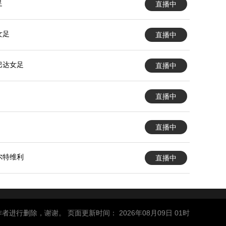
足
直播中
女足
直播中
巴达女足
直播中
直播中
直播中
尔特维利
直播中
删除，谢谢。 页面更新时间： 2026年08月09日 01时