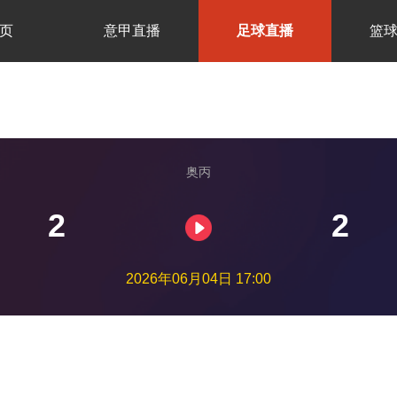
页
意甲直播
足球直播
篮
奥丙
2
2
2026年06月04日 17:00