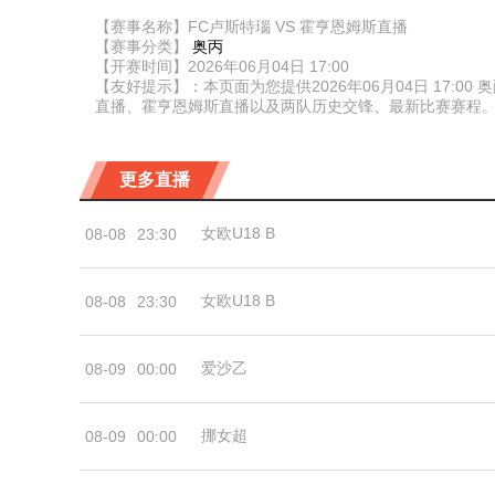
【赛事名称】FC卢斯特瑙 VS 霍亨恩姆斯直播
【赛事分类】
奥丙
【开赛时间】2026年06月04日 17:00
【友好提示】：本页面为您提供2026年06月04日 17
直播、霍亨恩姆斯直播以及两队历史交锋、最新比赛赛程
更多直播
女欧U18 B
08-08
23:30
女欧U18 B
08-08
23:30
爱沙乙
08-09
00:00
挪女超
08-09
00:00