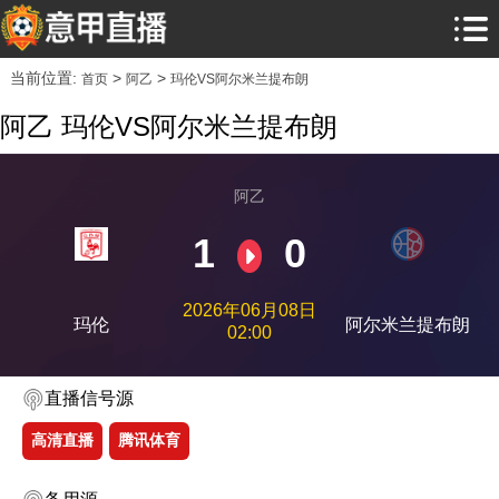
当前位置:
>
>
首页
阿乙
玛伦VS阿尔米兰提布朗
阿乙 玛伦VS阿尔米兰提布朗
阿乙
1
0
2026年06月08日
玛伦
阿尔米兰提布朗
02:00
直播信号源
高清直播
腾讯体育