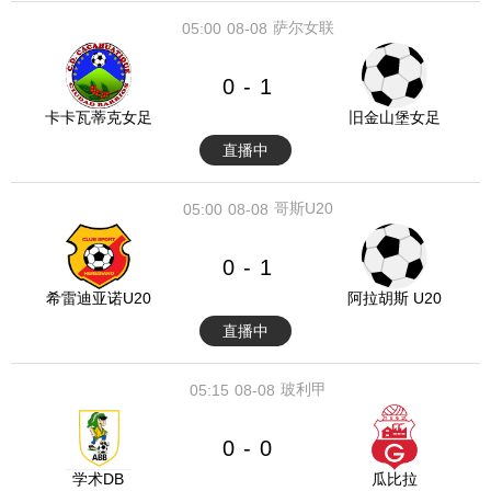
萨尔女联
05:00
08-08
0
1
-
卡卡瓦蒂克女足
旧金山堡女足
直播中
哥斯U20
05:00
08-08
0
1
-
希雷迪亚诺U20
阿拉胡斯 U20
直播中
玻利甲
05:15
08-08
0
0
-
学术DB
瓜比拉