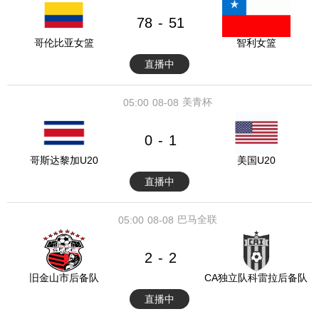
78
51
-
哥伦比亚女篮
智利女篮
直播中
美青杯
05:00
08-08
0
1
-
哥斯达黎加U20
美国U20
直播中
巴马全联
05:00
08-08
2
2
-
旧金山市后备队
CA独立队科雷拉后备队
直播中