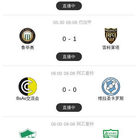
直播中
巴拉甲
05:30
08-08
0
1
-
鲁毕奥
雷科莱塔
直播中
阿乙曼特
06:00
08-08
0
0
-
BsAs交流会
维拉圣卡罗斯
直播中
阿乙曼特
06:00
08-08