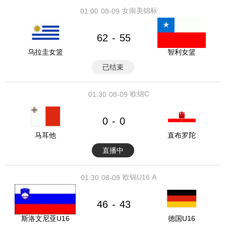
女南美锦标
01:00
08-09
62
55
-
乌拉圭女篮
智利女篮
已结束
欧锦C
01:30
08-09
0
0
-
马耳他
直布罗陀
直播中
欧锦U16 A
01:30
08-09
46
43
-
斯洛文尼亚U16
德国U16