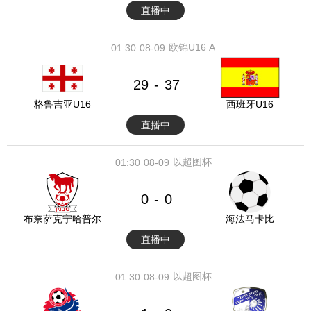
直播中
欧锦U16 A
01:30
08-09
29
37
-
格鲁吉亚U16
西班牙U16
直播中
以超图杯
01:30
08-09
0
0
-
布奈萨克宁哈普尔
海法马卡比
直播中
以超图杯
01:30
08-09