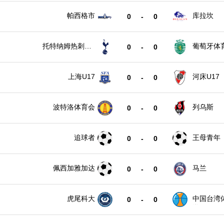
帕西格市
库拉坎
0
-
0
托特纳姆热刺U1
葡萄牙体育
0
-
0
7
上海U17
河床U17
0
-
0
波特洛体育会
列乌斯
0
-
0
追球者
王母青年
0
-
0
佩西加雅加达
马兰
0
-
0
虎尾科大
中国台湾
0
-
0
学