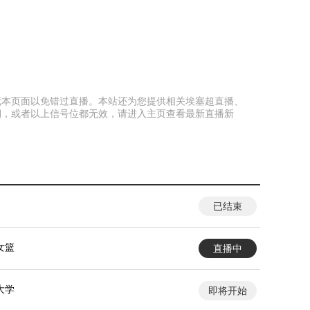
前收藏本页面以免错过直播。本站还为您提供相关埃塞超直播、
期，或者以上信号位都无效，请进入主页查看最新直播新
已结束
女篮
直播中
大学
即将开始