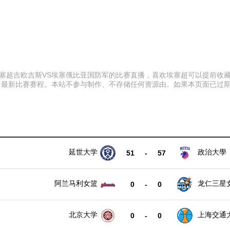
:00 埃塞超吉欧吉斯VS埃塞俄比亚国防军的比赛直播，喜欢埃塞超可以提
、最新比赛赛程。本站不参与制作、不存储任何资源由。如果本页面已过
延世大学
政治大學
51
-
57
阿兰马利女篮
龙仁三星
0
-
0
北京大学
上海交通
0
-
0