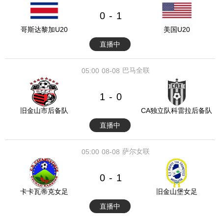
0
1
-
哥斯达黎加U20
美国U20
直播中
巴马全联
05:00
08-08
1
0
-
旧金山市后备队
CA独立队科雷拉后备队
直播中
萨尔女联
05:00
08-08
0
1
-
卡卡瓦蒂克女足
旧金山堡女足
直播中