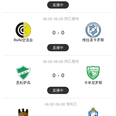
直播中
阿乙曼特
06:00
08-08
0
0
-
BsAs交流会
维拉圣卡罗斯
直播中
阿乙曼特
06:00
08-08
0
0
-
意杜萨高
卡米尼罗斯
直播中
智利乙
06:00
08-08