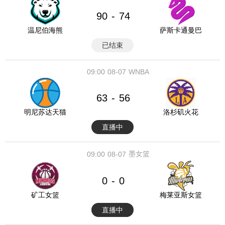
90
74
-
温尼伯海熊
萨斯卡通曼巴
已结束
09:00
08-07
WNBA
63
56
-
明尼苏达天猫
洛杉矶火花
直播中
墨女篮
09:00
08-07
0
0
-
矿工女篮
梅莱亚斯女篮
直播中