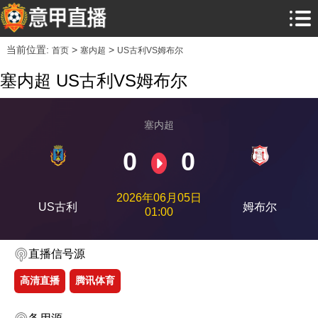
当前位置:
>
>
首页
塞内超
US古利VS姆布尔
塞内超 US古利VS姆布尔
塞内超
0
0
2026年06月05日
US古利
姆布尔
01:00
直播信号源
高清直播
腾讯体育