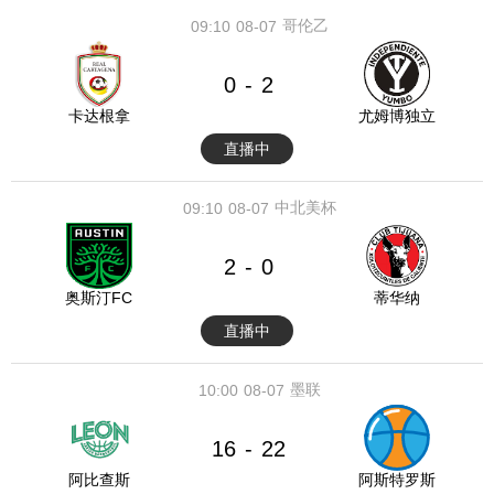
哥伦乙
09:10
08-07
0
2
-
卡达根拿
尤姆博独立
直播中
中北美杯
09:10
08-07
2
0
-
奥斯汀FC
蒂华纳
直播中
墨联
10:00
08-07
16
22
-
阿比查斯
阿斯特罗斯