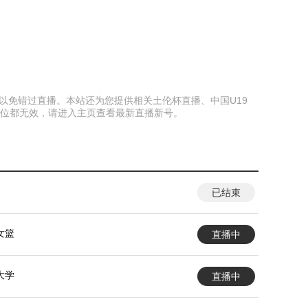
本页面以免错过直播。本站还为您提供相关土伦杯直播、中国U19
号位都无效，请进入主页查看最新直播新号。
已结束
女篮
直播中
大学
直播中