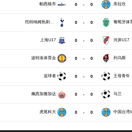
帕西格市
库拉坎
0
-
0
托特纳姆热刺U1
葡萄牙体育
0
-
0
7
上海U17
河床U17
0
-
0
波特洛体育会
列乌斯
0
-
0
追球者
王母青年
0
-
0
佩西加雅加达
马兰
0
-
0
虎尾科大
中国台湾
0
-
0
学