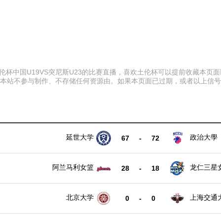
30 土伦杯中国U19VS突尼斯U23的比赛直播，喜欢土伦杯可以提前收藏
。本站不参与制作、不存储任何资源由。如果本页面已过期，或者以上信
延世大学
政治大學
67
-
72
阿兰马利女篮
龙仁三星
28
-
18
北京大学
上海交通
0
-
0