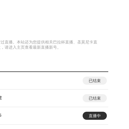
以免错过直播。本站还为您提供相关巴拉杯直播、圣莫尼卡直
效，请进入主页查看最新直播新号。
已结束
篮
已结束
6
直播中