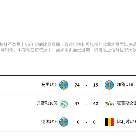
:00 巴拉杯圣莫尼卡VS伊胡的比赛直播，喜欢巴拉杯可以提前收藏本页面
参与制作、不存储任何资源由。如果本页面已过期，或者以上信号位都无
马里U18
加蓬U18
74
-
15
开普勒女篮
霍普斯女
47
-
42
德国U16
比利时U1
0
-
0