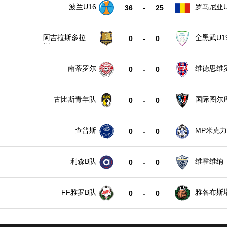
波兰U16
罗马尼亚U
36
-
25
阿吉拉斯多拉达
全黑武U1
0
-
0
斯U19
南蒂罗尔
维德思维
0
-
0
古比斯青年队
国际图尔
0
-
0
查普斯
MP米克力
0
-
0
利森B队
维霍维纳
0
-
0
FF雅罗B队
雅各布斯
0
-
0