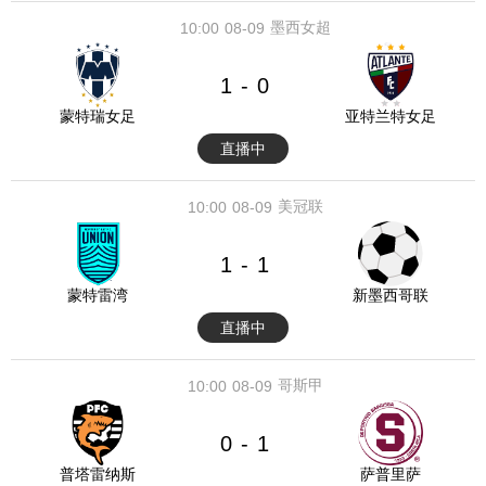
墨西女超
10:00
08-09
1
0
-
蒙特瑞女足
亚特兰特女足
直播中
美冠联
10:00
08-09
1
1
-
蒙特雷湾
新墨西哥联
直播中
哥斯甲
10:00
08-09
0
1
-
普塔雷纳斯
萨普里萨