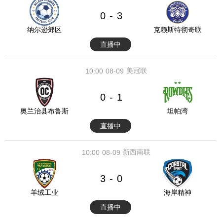
0
3
-
纳尔逊郊区
克赖斯特彻奇联
直播中
美冠联
10:00
08-09
0
1
-
奥兰治县布鲁斯
坦帕湾
直播中
新西南联
10:00
08-09
3
0
-
羊绒工业
海岸精神
直播中