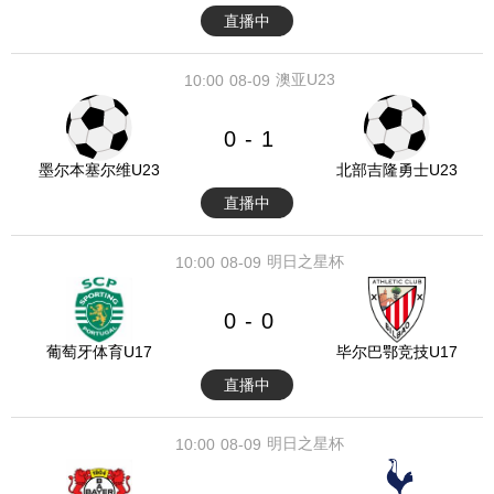
直播中
澳亚U23
10:00
08-09
0
1
-
墨尔本塞尔维U23
北部吉隆勇士U23
直播中
明日之星杯
10:00
08-09
0
0
-
葡萄牙体育U17
毕尔巴鄂竞技U17
直播中
明日之星杯
10:00
08-09