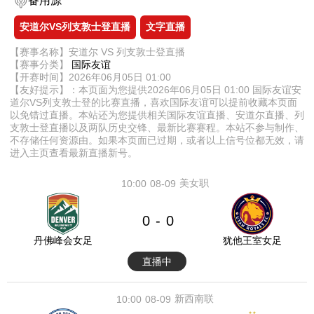
备用源
安道尔VS列支敦士登直播
文字直播
【赛事名称】安道尔 VS 列支敦士登直播
【赛事分类】
国际友谊
【开赛时间】2026年06月05日 01:00
【友好提示】：本页面为您提供2026年06月05日 01:00 国际友谊安
道尔VS列支敦士登的比赛直播，喜欢国际友谊可以提前收藏本页面
以免错过直播。本站还为您提供相关国际友谊直播、安道尔直播、列
支敦士登直播以及两队历史交锋、最新比赛赛程。本站不参与制作、
不存储任何资源由。如果本页面已过期，或者以上信号位都无效，请
进入主页查看最新直播新号。
美女职
10:00
08-09
0
0
-
丹佛峰会女足
犹他王室女足
直播中
新西南联
10:00
08-09