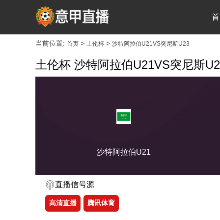
首
当前位置:
>
>
首页
土伦杯
沙特阿拉伯U21VS突尼斯U23
土伦杯 沙特阿拉伯U21VS突尼斯U2
沙特阿拉伯U21
直播信号源
高清直播
腾讯体育