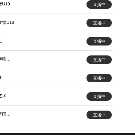
U19
直播中
篮U18
直播中
足
直播中
狮吼青
直播中
亚
直播中
艺术大
直播中
里国际
直播中
队