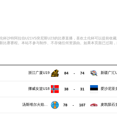
30 土伦杯沙特阿拉伯U21VS突尼斯U23的比赛直播，喜欢土伦杯可以
、最新比赛赛程。本站不参与制作、不存储任何资源由。如果本页面已过期
浙江广厦U19
新疆广汇U
84
-
74
挪威女篮U18
爱沙尼亚女
38
-
31
汤斯维尔火焰女
麦凯陨石
78
-
107
篮