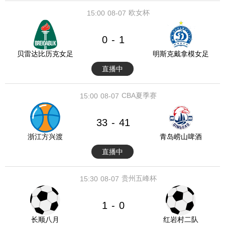
欧女杯
15:00
08-07
0
1
-
贝雷达比历克女足
明斯克戴拿模女足
直播中
CBA夏季赛
15:00
08-07
33
41
-
浙江方兴渡
青岛崂山啤酒
直播中
贵州五峰杯
15:30
08-07
1
0
-
长顺八月
红岩村二队