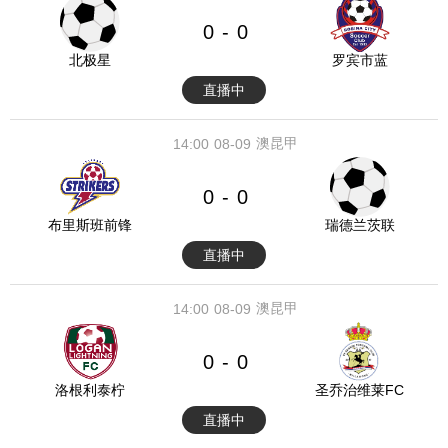
0
0
-
北极星
罗宾市蓝
直播中
澳昆甲
14:00
08-09
0
0
-
布里斯班前锋
瑞德兰茨联
直播中
澳昆甲
14:00
08-09
0
0
-
洛根利泰柠
圣乔治维莱FC
直播中