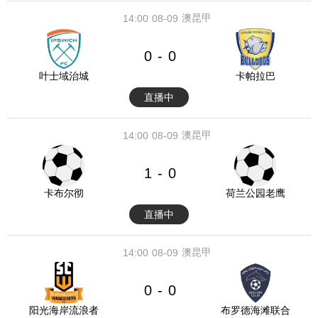
澳昆甲
14:00
08-09
0
0
-
叶士域治城
卡帕拉巴
直播中
澳昆甲
14:00
08-09
1
0
-
卡布尔彻
荷兰公园老鹰
直播中
澳昆甲
14:00
08-09
0
0
-
阳光海岸流浪者
布罗德海滩联合