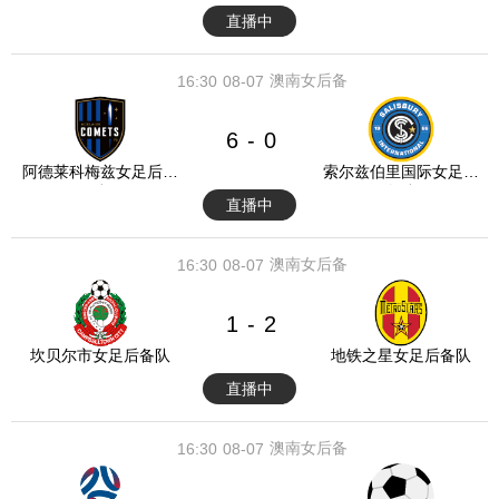
直播中
澳南女后备
16:30
08-07
6
0
-
阿德莱科梅兹女足后备
索尔兹伯里国际女足后
队
备队
直播中
澳南女后备
16:30
08-07
1
2
-
坎贝尔市女足后备队
地铁之星女足后备队
直播中
澳南女后备
16:30
08-07