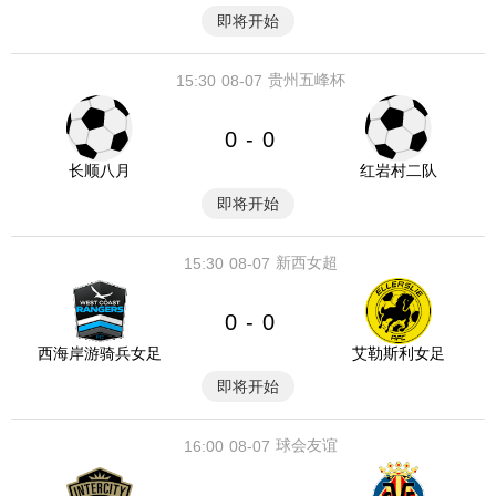
即将开始
贵州五峰杯
15:30
08-07
0
0
-
长顺八月
红岩村二队
即将开始
新西女超
15:30
08-07
0
0
-
西海岸游骑兵女足
艾勒斯利女足
即将开始
球会友谊
16:00
08-07