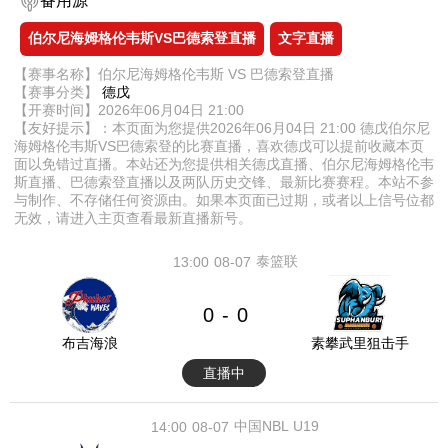
备用源
伯尔尼海姆格伦韦斯VS巴德索登直播
文字直播
【赛事名称】伯尔尼海姆格伦韦斯 VS 巴德索登直播
【赛事分类】
德戊
【开赛时间】2026年06月04日 21:00
【友好提示】：本页面为您提供2026年06月04日 21:00 德戊伯尔尼
海姆格伦韦斯VS巴德索登的比赛直播，喜欢德戊可以提前收藏本页
面以免错过直播。本站还为您提供相关德戊直播、伯尔尼海姆格伦韦
斯直播、巴德索登直播以及两队历史交锋、最新比赛赛程。本站不参
与制作、不存储任何资源由。如果本页面已过期，或者以上信号位都
无效，请进入主页查看最新直播新号。
泰篮联
13:00
08-07
0
0
-
布吉海浪
素攀武里狙击手
直播中
中国NBL U19
14:00
08-07