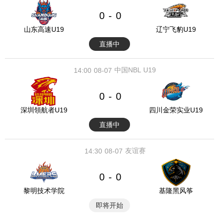
0
0
-
山东高速U19
辽宁飞豹U19
直播中
中国NBL U19
14:00
08-07
0
0
-
深圳領航者U19
四川金荣实业U19
直播中
友谊赛
14:30
08-07
0
0
-
黎明技术学院
基隆黑风筝
即将开始