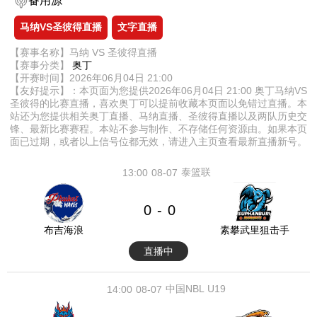
备用源
马纳VS圣彼得直播
文字直播
【赛事名称】马纳 VS 圣彼得直播
【赛事分类】
奥丁
【开赛时间】2026年06月04日 21:00
【友好提示】：本页面为您提供2026年06月04日 21:00 奥丁马纳VS
圣彼得的比赛直播，喜欢奥丁可以提前收藏本页面以免错过直播。本
站还为您提供相关奥丁直播、马纳直播、圣彼得直播以及两队历史交
锋、最新比赛赛程。本站不参与制作、不存储任何资源由。如果本页
面已过期，或者以上信号位都无效，请进入主页查看最新直播新号。
泰篮联
13:00
08-07
0
0
-
布吉海浪
素攀武里狙击手
直播中
中国NBL U19
14:00
08-07