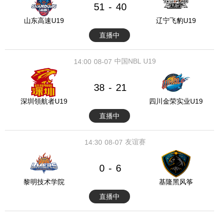
51
40
-
山东高速U19
辽宁飞豹U19
直播中
中国NBL U19
14:00
08-07
38
21
-
深圳領航者U19
四川金荣实业U19
直播中
友谊赛
14:30
08-07
0
6
-
黎明技术学院
基隆黑风筝
直播中