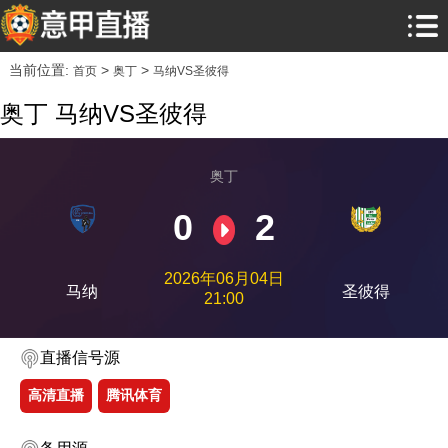
当前位置:
>
>
首页
奥丁
马纳VS圣彼得
奥丁 马纳VS圣彼得
奥丁
0
2
2026年06月04日
马纳
圣彼得
21:00
直播信号源
高清直播
腾讯体育