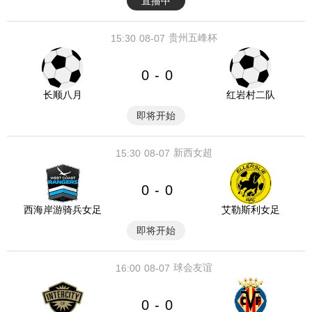
直播中
贵州五峰杯
15:30
08-07
0
0
-
长顺八月
红岩村二队
即将开始
新西女超
15:30
08-07
0
0
-
西海岸游骑兵女足
艾勒斯利女足
即将开始
球会友谊
16:00
08-07
0
0
-