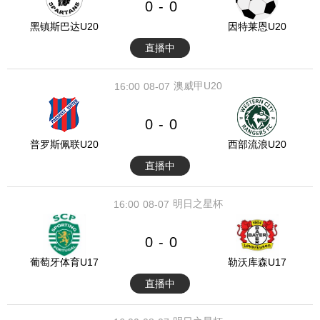
0
0
-
黑镇斯巴达U20
因特莱恩U20
直播中
澳威甲U20
16:00
08-07
0
0
-
普罗斯佩联U20
西部流浪U20
直播中
明日之星杯
16:00
08-07
0
0
-
葡萄牙体育U17
勒沃库森U17
直播中