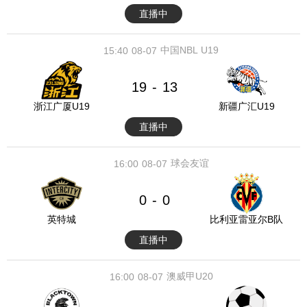
直播中
中国NBL U19
15:40
08-07
19
13
-
浙江广厦U19
新疆广汇U19
直播中
球会友谊
16:00
08-07
0
0
-
英特城
比利亚雷亚尔B队
直播中
澳威甲U20
16:00
08-07