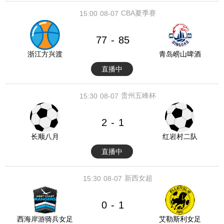
CBA夏季赛
15:00
08-07
77
85
-
浙江方兴渡
青岛崂山啤酒
直播中
贵州五峰杯
15:30
08-07
2
1
-
长顺八月
红岩村二队
直播中
新西女超
15:30
08-07
0
1
-
西海岸游骑兵女足
艾勒斯利女足