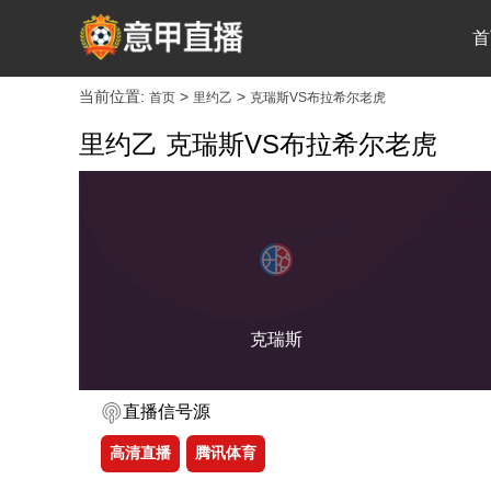
首
当前位置:
>
>
首页
里约乙
克瑞斯VS布拉希尔老虎
里约乙 克瑞斯VS布拉希尔老虎
克瑞斯
直播信号源
高清直播
腾讯体育