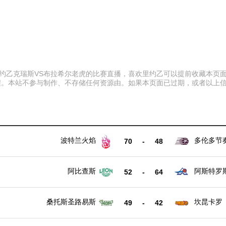
:00 里约乙克瑞斯VS布拉希尔老虎的比赛直播，喜欢里约乙可以提前收藏
程。本站不参与制作、不存储任何资源由。如果本页面已过期，或者以上
波特兰火焰
多伦多节
70
-
48
阿比查斯
阿斯特罗
52
-
64
桑托斯圣路易斯
坎昆卡罗
49
-
42