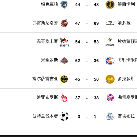
银色巨狼
墨西卡利
44
-
48
弗雷斯尼洛虾
潘多拉
47
-
69
温哥华土匪
埃德蒙顿
54
-
53
米拿罗斯
哥利卡米
62
-
36
富尔萨雷吉亚
多拉多斯
45
-
50
迪亚布罗斯
弗雷塞罗
37
-
38
波特兰伐木者
普埃布拉
3
-
1