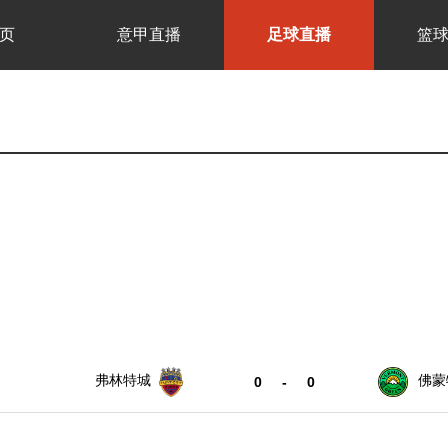
页
意甲直播
足球直播
篮
弗林特城
佛蒙
0
-
0