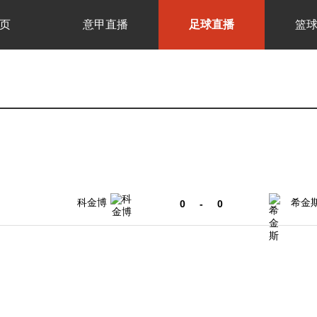
页
意甲直播
足球直播
篮
科金博
希金
0
-
0