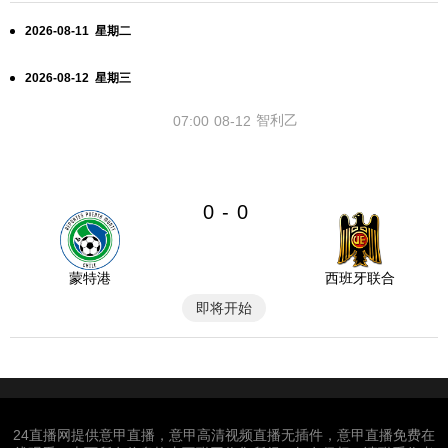
2026-08-11 星期二
2026-08-12 星期三
智利乙
07:00
08-12
0
0
-
蒙特港
西班牙联合
即将开始
24直播网提供意甲直播，意甲高清视频直播无插件，意甲直播免费在