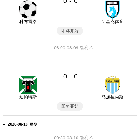
0
0
-
科布雷洛
伊基克体育
即将开始
智利乙
08:00
08-09
0
0
-
迪帕特斯
马加拉内斯
即将开始
2026-08-10 星期一
智利乙
00:30
08-10