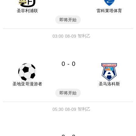
圣菲利浦联
雷科莱塔体育
即将开始
智利乙
03:00
08-09
0
0
-
圣地亚哥漫游者
圣马洛科斯
即将开始
智利乙
05:30
08-09