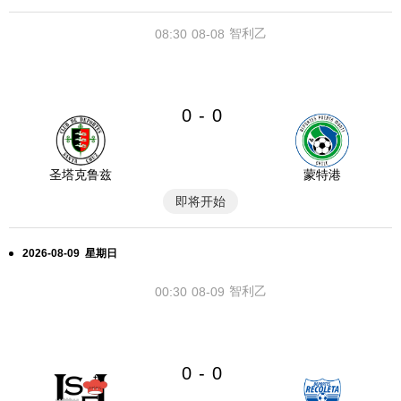
智利乙
08:30
08-08
0
0
-
圣塔克鲁兹
蒙特港
即将开始
2026-08-09 星期日
智利乙
00:30
08-09
0
0
-