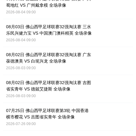
蜀地红 VS 广州戴拿模 全场录像
2026-08-04 09:00
08月03日 佛山西甲足球联赛32强淘汰赛 三水
乐民兴健力宝 VS 中国澳门澳科精英 全场录像
2026-08-04 09:00
08月02日 佛山西甲足球联赛32强淘汰赛 广东
葆德澳美 VS 白坭兴龙 全场录像
2026-08-03 09:00
08月02日 佛山西甲足球联赛32强淘汰赛 吉图
省实青年 VS 德兢艾捷斯 全场录像
2026-08-03 09:00
07月25日 佛山西甲足球联赛第3轮 中国香港
横市樱花 VS 吉图省实青年 全场录像
2026-07-26 09:00