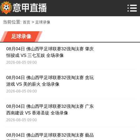
当前位置:
>
首页
足球录像
足球录像
08月04日 佛山西甲足球联赛32强淘汰赛 肇庆
恒骏成 VS 三七互娱 全场录像
2026-08-05 09:00
08月04日 佛山西甲足球联赛32强淘汰赛 贪玩
游戏 VS 美的薪火 全场录像
2026-08-05 09:00
08月04日 佛山西甲足球联赛32强淘汰赛 广东
西南建设 VS 香港圣徒 全场录像
2026-08-05 09:00
08月04日 佛山西甲足球联赛32强淘汰赛 藝品