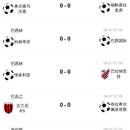
0
-
0
锡帕基拉
奥尔索马
老虎
尔索
巴西杯
08-07 07:00
0
-
0
巴西国际
科林蒂安
巴西杯
08-07 07:00
0
-
0
巴拉纳竞
维多利亚
技
巴高乙
08-07 07:00
0
-
0
布拉希尔
古兰尼
佩洛塔斯
RS
哥伦甲
08-07 07:05