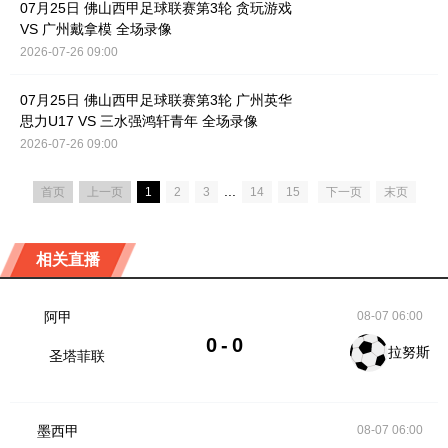
07月25日 佛山西甲足球联赛第3轮 贪玩游戏
VS 广州戴拿模 全场录像
2026-07-26 09:00
07月25日 佛山西甲足球联赛第3轮 广州英华
思力U17 VS 三水强鸿轩青年 全场录像
2026-07-26 09:00
...
首页
上一页
1
2
3
14
15
下一页
末页
相关直播
阿甲
08-07 06:00
0
-
0
拉努斯
圣塔菲联
墨西甲
08-07 06:00