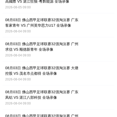
高國際 VS 湛江狂狼·粵辉能源 全场录像
2026-08-05 09:00
08月03日 佛山西甲足球联赛32强淘汰赛 广东
客家青年 VS 广州英华思力U17 全场录像
2026-08-04 09:00
08月03日 佛山西甲足球联赛32强淘汰赛 广州
求信 VS 顺德新青年 全场录像
2026-08-04 09:00
08月03日 佛山西甲足球联赛32强淘汰赛 大塘
控股 VS 茂名市点都得 全场录像
2026-08-04 09:00
08月03日 佛山西甲足球联赛32强淘汰赛 广东
凤铝 VS 湛江八部科技 全场录像
2026-08-04 09:00
08月03日 佛山西甲足球联赛32强淘汰赛 广州