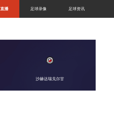
球直播
足球录像
足球资讯
沙赫达瑞戈尔甘