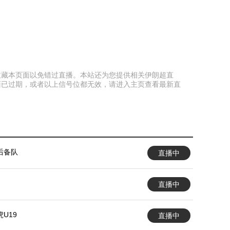
提前收藏本页面以免错过直播。本站还为您提供相关伊朗超直
面已过期，或者以上信号位都无效，请进入主页查看最新直
后备队
直播中
直播中
U19
直播中