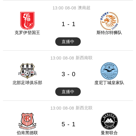
澳南超
13:00
08-08
1
1
-
克罗伊登国王
斯特尔特狮队
直播中
新西南联
13:00
08-08
3
0
-
北部足球俱乐部
度尼丁城皇家队
直播中
新西北联
13:00
08-08
5
1
-
伯肯黑德联
曼努联合