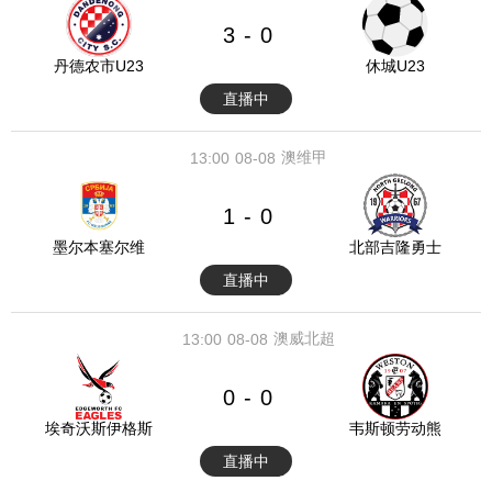
3
0
-
丹德农市U23
休城U23
直播中
澳维甲
13:00
08-08
1
0
-
墨尔本塞尔维
北部吉隆勇士
直播中
澳威北超
13:00
08-08
0
0
-
埃奇沃斯伊格斯
韦斯顿劳动熊
直播中