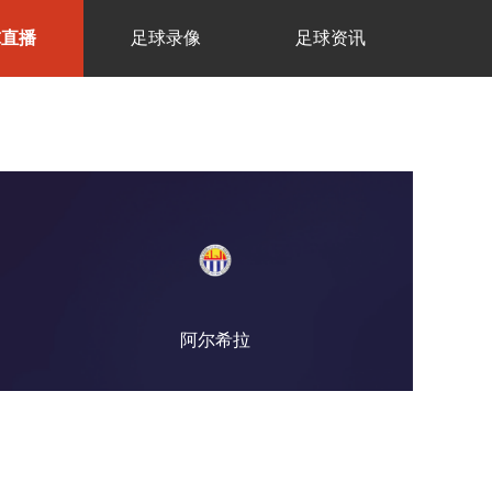
球直播
足球录像
足球资讯
阿尔希拉