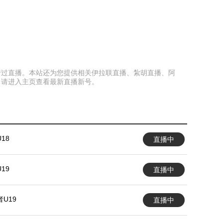
以免错过直播。本站还为您提供相关伊拉联直播、紮胡直播、阿
，请进入主页查看最新直播新号。
18
直播中
19
直播中
U19
直播中