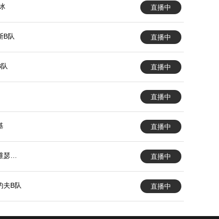
冰
直播中
斯B队
直播中
B队
直播中
直播中
基
直播中
维瑟荷
直播中
约夫B队
直播中