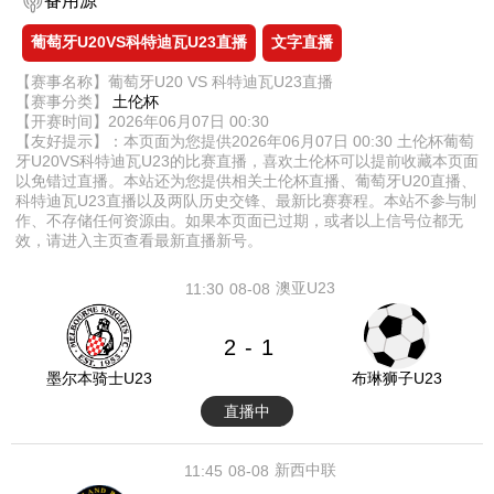
备用源
葡萄牙U20VS科特迪瓦U23直播
文字直播
【赛事名称】葡萄牙U20 VS 科特迪瓦U23直播
【赛事分类】
土伦杯
【开赛时间】2026年06月07日 00:30
【友好提示】：本页面为您提供2026年06月07日 00:30 土伦杯葡萄
牙U20VS科特迪瓦U23的比赛直播，喜欢土伦杯可以提前收藏本页面
以免错过直播。本站还为您提供相关土伦杯直播、葡萄牙U20直播、
科特迪瓦U23直播以及两队历史交锋、最新比赛赛程。本站不参与制
作、不存储任何资源由。如果本页面已过期，或者以上信号位都无
效，请进入主页查看最新直播新号。
澳亚U23
11:30
08-08
2
1
-
墨尔本骑士U23
布琳狮子U23
直播中
新西中联
11:45
08-08