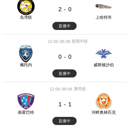
2
0
-
岛湾联
上哈特市
直播中
新西中联
12:00
08-08
0
0
-
佩托内
威斯顿沙伯
直播中
澳塔超
12:00
08-08
1
1
-
南霍巴特
河畔奥林匹克
直播中