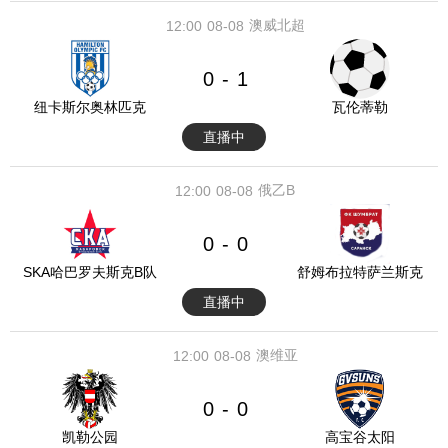
澳威北超
12:00
08-08
0
1
-
纽卡斯尔奥林匹克
瓦伦蒂勒
直播中
俄乙B
12:00
08-08
0
0
-
SKA哈巴罗夫斯克B队
舒姆布拉特萨兰斯克
直播中
澳维亚
12:00
08-08
0
0
-
凯勒公园
高宝谷太阳