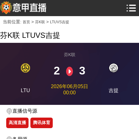
当前位置:
>
>
首页
芬K联
LTUVS吉提
芬K联 LTUVS吉提
芬K联
2
3
2026年06月05日
LTU
吉提
00:00
直播信号源
高清直播
腾讯体育