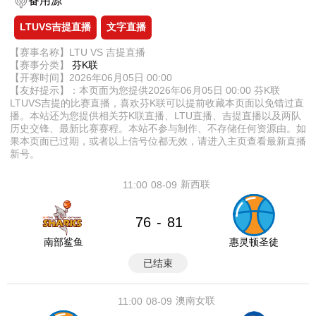
备用源
LTUVS吉提直播
文字直播
【赛事名称】LTU VS 吉提直播
【赛事分类】
芬K联
【开赛时间】2026年06月05日 00:00
【友好提示】：本页面为您提供2026年06月05日 00:00 芬K联
LTUVS吉提的比赛直播，喜欢芬K联可以提前收藏本页面以免错过直
播。本站还为您提供相关芬K联直播、LTU直播、吉提直播以及两队
历史交锋、最新比赛赛程。本站不参与制作、不存储任何资源由。如
果本页面已过期，或者以上信号位都无效，请进入主页查看最新直播
新号。
新西联
11:00
08-09
76
81
-
南部鲨鱼
惠灵顿圣徒
已结束
澳南女联
11:00
08-09