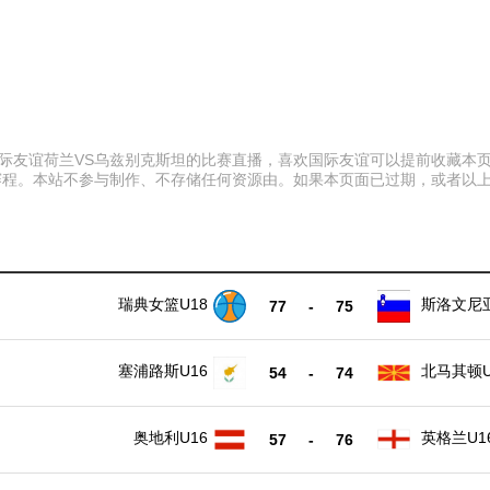
:45 国际友谊荷兰VS乌兹别克斯坦的比赛直播，喜欢国际友谊可以提前收
赛程。本站不参与制作、不存储任何资源由。如果本页面已过期，或者以
瑞典女篮U18
斯洛文尼
77
-
75
18
塞浦路斯U16
北马其顿U
54
-
74
奥地利U16
英格兰U1
57
-
76