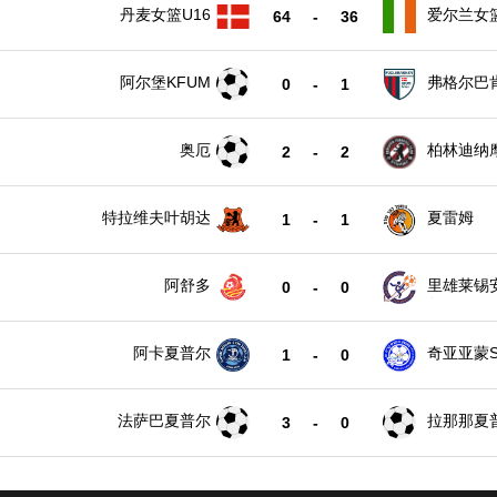
丹麦女篮U16
爱尔兰女篮
64
-
36
阿尔堡KFUM
弗格尔巴
0
-
1
奥厄
柏林迪纳
2
-
2
特拉维夫叶胡达
夏雷姆
1
-
1
阿舒多
里雄莱锡
0
-
0
尔
阿卡夏普尔
奇亚亚蒙S
1
-
0
法萨巴夏普尔
拉那那夏
3
-
0