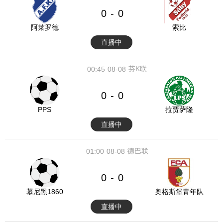
0
0
-
阿莱罗德
索比
直播中
芬K联
00:45
08-08
0
0
-
PPS
拉贾萨隆
直播中
德巴联
01:00
08-08
0
0
-
慕尼黑1860
奥格斯堡青年队
直播中