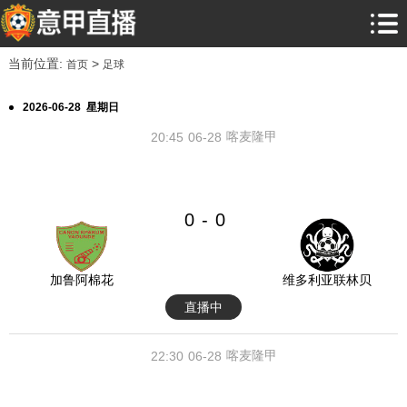
当前位置:
>
首页
足球
2026-06-28 星期日
喀麦隆甲
20:45
06-28
0
0
-
加鲁阿棉花
维多利亚联林贝
直播中
喀麦隆甲
22:30
06-28