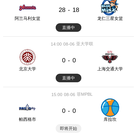
28
18
-
阿兰马利女篮
龙仁三星女篮
直播中
亚大学联
14:00
08-06
0
0
-
北京大学
上海交通大学
直播中
菲MPBL
15:00
08-06
0
0
-
帕西格市
库拉坎
即将开始