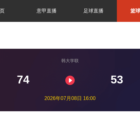
页
意甲直播
足球直播
篮
韩大学联
74
53
2026年07月08日 16:00