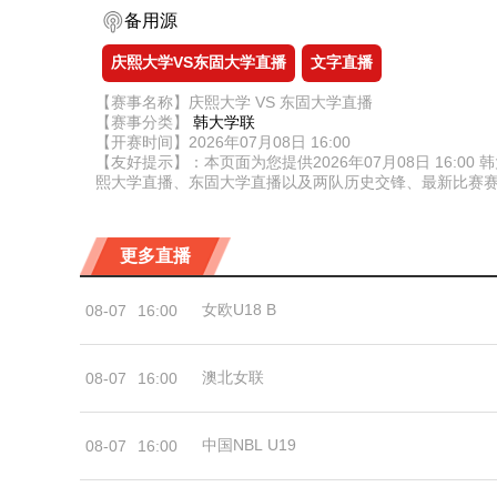
备用源
庆熙大学VS东固大学直播
文字直播
【赛事名称】庆熙大学 VS 东固大学直播
【赛事分类】
韩大学联
【开赛时间】2026年07月08日 16:00
【友好提示】：本页面为您提供2026年07月08日 16
熙大学直播、东固大学直播以及两队历史交锋、最新比赛
更多直播
女欧U18 B
08-07
16:00
澳北女联
08-07
16:00
中国NBL U19
08-07
16:00