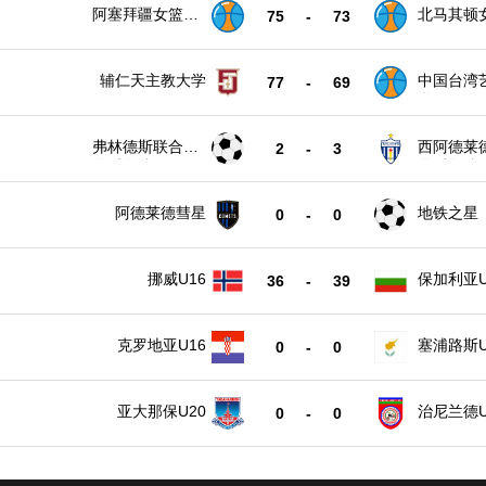
阿塞拜疆女篮U1
北马其顿女
75
-
73
8
辅仁天主教大学
中国台湾
77
-
69
学
弗林德斯联合女
西阿德莱
2
-
3
足后备队
足后备队
阿德莱德彗星
地铁之星
0
-
0
挪威U16
保加利亚U
36
-
39
克罗地亚U16
塞浦路斯U
0
-
0
亚大那保U20
治尼兰德U
0
-
0