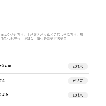
藏本页面以免错过直播。本站还为您提供相关韩大学联直播、庆
上信号位都无效，请进入主页查看最新直播新号。
篮U18
已结束
女篮
已结束
U19
已结束