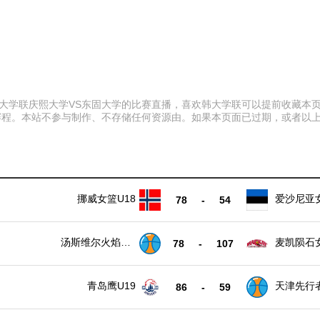
:00 韩大学联庆熙大学VS东固大学的比赛直播，喜欢韩大学联可以提前收
赛程。本站不参与制作、不存储任何资源由。如果本页面已过期，或者以
挪威女篮U18
爱沙尼亚女
78
-
54
汤斯维尔火焰女
麦凯陨石
78
-
107
篮
青岛鹰U19
天津先行者
86
-
59