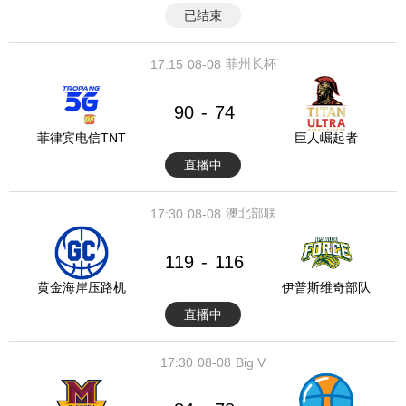
已结束
菲州长杯
17:15
08-08
90
74
-
菲律宾电信TNT
巨人崛起者
直播中
澳北部联
17:30
08-08
119
116
-
黄金海岸压路机
伊普斯维奇部队
直播中
17:30
08-08
Big V