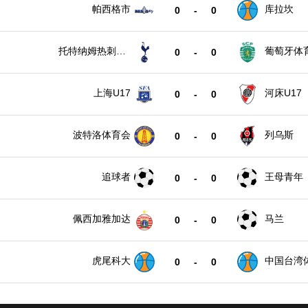
帕西格市
库拉坎
0
-
0
托特纳姆热刺U1
葡萄牙体育
0
-
0
7
上海U17
河床U17
0
-
0
波特洛体育会
列乌斯
0
-
0
追球者
王母青年
0
-
0
佩西加雅加达
马兰
0
-
0
虎尾科大
中国台湾
0
-
0
学