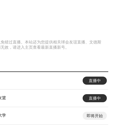
页面以免错过直播。本站还为您提供相关球会友谊直播、文德斯
都无效，请进入主页查看最新直播新号。
直播中
女篮
直播中
大学
即将开始