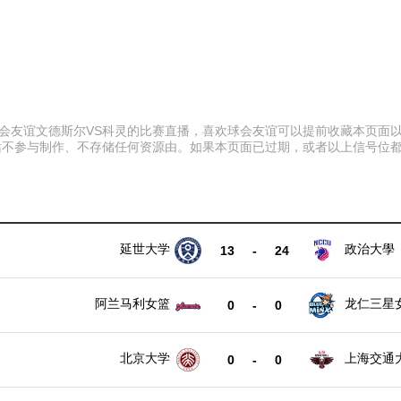
:00 球会友谊文德斯尔VS科灵的比赛直播，喜欢球会友谊可以提前收藏本
站不参与制作、不存储任何资源由。如果本页面已过期，或者以上信号位
延世大学
政治大學
13
-
24
阿兰马利女篮
龙仁三星
0
-
0
北京大学
上海交通
0
-
0